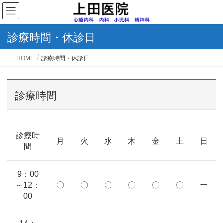
診療時間・休診日
HOME
診療時間・休診日
診療時間
診療時
月
火
水
木
金
土
日
間
9：00
～12：
〇
〇
〇
〇
〇
〇
ー
00